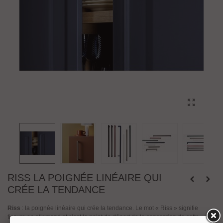
RISS LA POIGNÉE LINÉAIRE QUI
CRÉE LA TENDANCE
Riss
: la poignée linéaire qui crée la tendance. Le mot « Riss » signifie
fissure en allemand et c’est le point de départ de la conception de cette