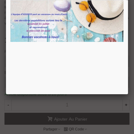
poignée fascinante qui capture l’essence des lignes naturelles que l’on peut
trouver dans notre environnement. Le studio Kaschkasch a porté la
réinterprétation de ces fissures à un niveau supérieur, en insufflant de la vie
à une poignée en aluminium au design épuré qui se distingue par ses lignes
verticales parfaitement équilibrées.
18,36 €
TTC
Finition
Entraxe et longueur
Article disponible sous 8/10 jours
-
+
Ajouter Au Panier
Partager
QR Code