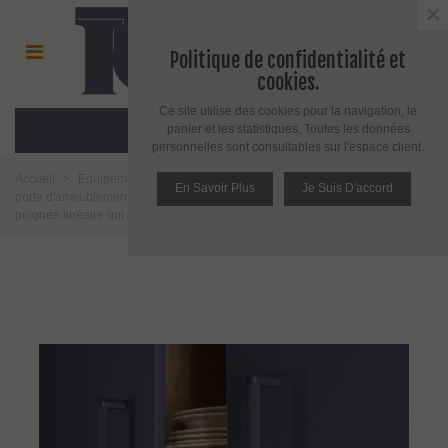
×
Politique de confidentialité et
cookies.
Ce site utilise des cookies pour la navigation, le
MENU
panier et les statistiques. Toutes les données
personnelles sont consultables sur l'espace client.
Accueil
>
Equipement pour porte d'intérieur et d'extérieur
>
Poignée de
En Savoir Plus
Je Suis D'accord
porte d'ameublement et fenêtre
>
Poignée d'ameublement
>
Riss la
poignée linéaire qui crée la tendance