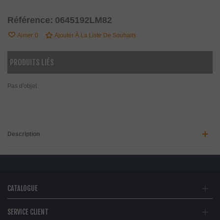
Référence:
0645192LM82
Aimer
0
Ajouter À La Liste De Souhaits
PRODUITS LIÉS
Pas d'objet
Description
CATALOGUE
SERVICE CLIENT