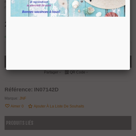
mm. Épaisseur du méplat : 6 mm. Poignée livrée avec les accessoires
nécessaire pour un montage double sur porte d'épaisseur 8 à 50 mm.
240,05 €
TTC
en stock : expédition sous 24/48 heures.
1 Article
-
+
Ajouter Au Panier
Partager
QR Code
Référence:
IN07142D
Marque:
JNF
Aimer
0
Ajouter À La Liste De Souhaits
PRODUITS LIÉS