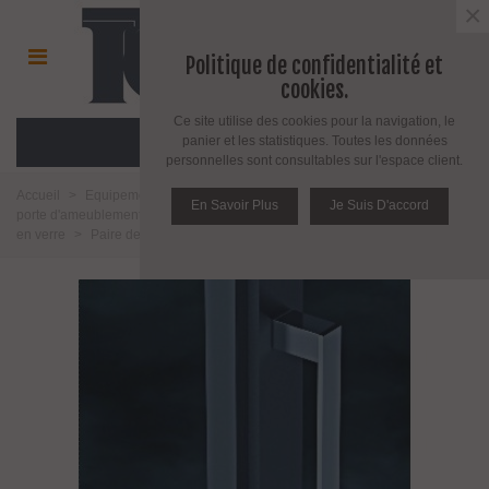
×
Politique de confidentialité et
cookies.
Ce site utilise des cookies pour la navigation, le
MENU
panier et les statistiques. Toutes les données
personnelles sont consultables sur l'espace client.
Accueil
>
Equipement pour porte d'intérieur et d'extérieur
>
Poignée de
En Savoir Plus
Je Suis D'accord
porte d'ameublement et fenêtre
>
Poignée de porte
>
Poignée pour porte
en verre
>
Paire de poignée méplat inox poli miroir