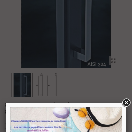
PAIRE DE POIGNÉE MÉPLAT INOX
POLI MIROIR
Paire de poignée inox 304 finition brossée et poli miroir (pour la partie plate).
Hauteur 430 mm, entraxe de fixation 400 mm. Sur plots carrés de 30 x 30