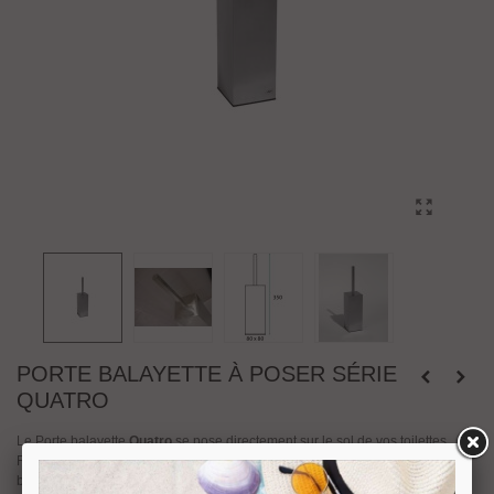
PORTE BALAYETTE À POSER SÉRIE
QUATRO
Le Porte balayette
Quatro
se pose directement sur le sol de vos toilettes.
Réalisé en inox aisi 304 finition brossée ou poli brillant. Dimension de la
base carrée de 80 x 80 mm, hauteur 350 mm.