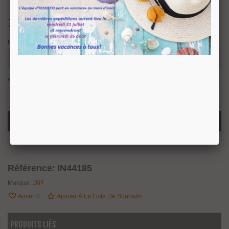
128,02 €
TTC
Finition
en stock : expédition sous 24/48 heures.
7 Produits
-
+
Ajouter Au Panier
Partager
QR Code
Référence:
IN44185
Marque:
JNF
Aimer
0
Ajouter À La Liste De Souhaits
PRODUITS LIÉS