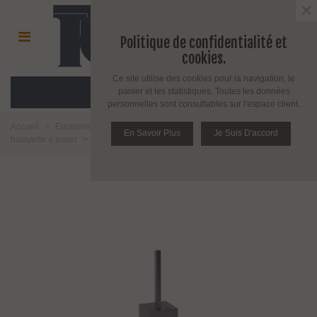
×
Politique de confidentialité et
cookies.
Ce site utilise des cookies pour la navigation, le
MENU
panier et les statistiques. Toutes les données
personnelles sont consultables sur l'espace client.
Accueil
>
Equipement salle de bain toilette et cuisine
>
Toilette
>
Porte
En Savoir Plus
Je Suis D'accord
balayette à poser
>
Porte balayette à poser série Quatro