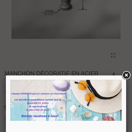
MANCHON DÉCORATIF EN ACIER
TOURNÉS HAUTEUR 90 MM
Disponible pour barre Ø 18 mm.
9,30 €
TTC
Sous 5 jours
-
+