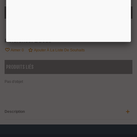
Ajouter Au Panier
Partager
QR Code
Référence:
EG518
Aimer
0
Ajouter À La Liste De Souhaits
PRODUITS LIÉS
Pas d'objet
Description