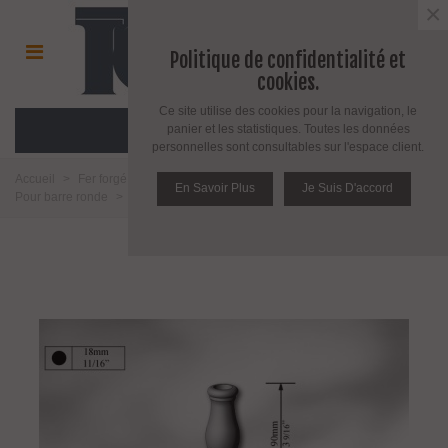
×
Politique de confidentialité et
cookies.
Ce site utilise des cookies pour la navigation, le
MENU
panier et les statistiques. Toutes les données
personnelles sont consultables sur l'espace client.
Accueil
>
Fer forgé et girouette
>
Fer forgé
>
Manchon décoratif
>
En Savoir Plus
Je Suis D'accord
Pour barre ronde
>
Manchon décoratif en acier tournés hauteur 90 mm