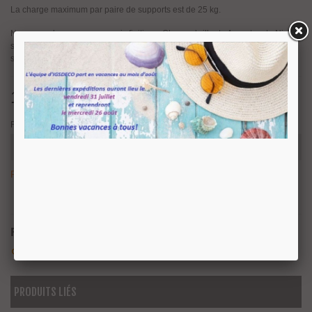
La charge maximum par paire de supports est de 25 kg.
Nous vous la proposons en six finitions, Chrome brillant - Argent mat - Nickel
satiné - Doré brillant - Noir mat et Blanc. Idéal pour composer votre étagère
sur mesure.
18,03 €
TTC
Finition
Produit disponible avec d'autres options
0 Produits
Partager
QR Code
Référence:
197001BL
Aimer
0
Ajouter À La Liste De Souhaits
PRODUITS LIÉS