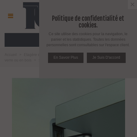
×
Politique de confidentialité et
cookies.
Ce site utilise des cookies pour la navigation, le
MENU
panier et les statistiques. Toutes les données
personnelles sont consultables sur l'espace client.
Accueil
>
Etagère et support pour étagère
>
Support pour étagère en
En Savoir Plus
Je Suis D'accord
verre ou en bois
>
Support d'étagère Pélican 9