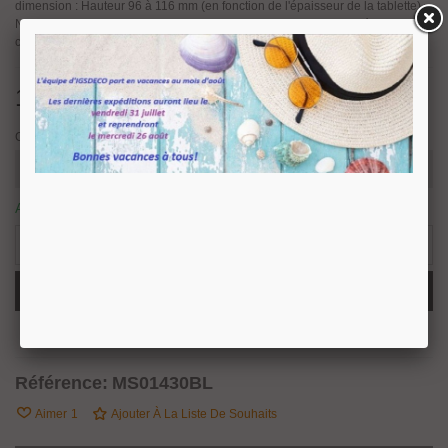
dimension : Hauteur 96 à 116 mm (en fonction de l'épaisseur de la tablette).
Nous vous la proposons en trois finitions, Noire, bleu et blanc. Idéal pour
composer votre étagère sur mesure.
19,04 €
TTC
Couleur
Article disponible sous 15/20 jours ouvrés.
0 Produits
-
+
Ajouter Au Panier
Partager
QR Code
Référence:
MS01430BL
Aimer
1
Ajouter À La Liste De Souhaits