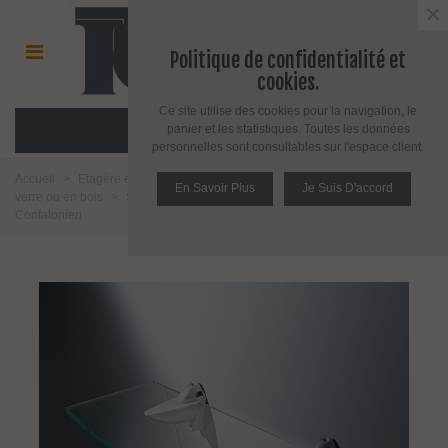
×
Politique de confidentialité et
cookies.
Ce site utilise des cookies pour la navigation, le
MENU
panier et les statistiques. Toutes les données
personnelles sont consultables sur l'espace client.
Accueil
>
Etagère et support pour étagère
>
Support pour étagère en
En Savoir Plus
Je Suis D'accord
verre ou en bois
>
Support d'étagère Croco série MS01430 par
Confalonieri