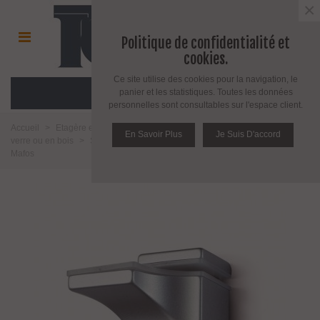
×
Politique de confidentialité et
cookies.
Ce site utilise des cookies pour la navigation, le
MENU
panier et les statistiques. Toutes les données
personnelles sont consultables sur l'espace client.
Accueil
>
Etagère et support pour étagère
>
Support pour étagère en
En Savoir Plus
Je Suis D'accord
verre ou en bois
>
Support pour étagère en verre ou en bois série 533 par
Mafos