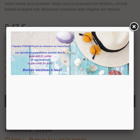
métal moulé sous pression. Nous vous la proposons en finitions, chromé
brillant et argent mat. Idéal pour composer votre étagère sur mesure.
9,43 €
TTC
Finition
article en stock, nous prévoyons une expédition sous 24/48
heures.
58 Produits
La quantité minimale de bon de commande pour le produit est 2.
-
+
Ajouter Au Panier
Partager
QR Code
Référence:
533VA
Aimer
1
Ajouter À La Liste De Souhaits