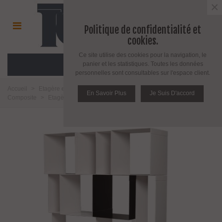
×
Politique de confidentialité et
cookies.
Ce site utilise des cookies pour la navigation, le
MENU
panier et les statistiques. Toutes les données
personnelles sont consultables sur l'espace client.
Accueil
>
Etagère et support pour étagère
>
Etagère en Acier Bois et
En Savoir Plus
Je Suis D'accord
Composite
>
Etagère Kubica modulaire, design et minimaliste