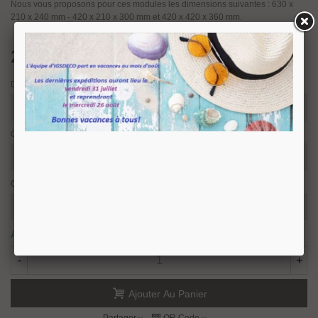
Nous vous proposons pour ces modules les dimensions suivantes : 630 x
210 x 240 mm - 420 x 210 x 300 mm et 420 x 420 x 360 mm.
246,96 €
TTC
Dimension
Couleur
Caractéristique
Article disponible sous 15/30 jours ouvrés.
-
+
Ajouter Au Panier