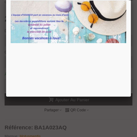
concevoir l’étagère qui vous ressemble.
237,89 €
TTC
Dimension
Couleur
Article disponible sous 15/30 jours ouvrés.
0 Produits
-
+
Ajouter Au Panier
Partager
QR Code
Référence:
BA1A023AQ
Marque:
Motusmentis