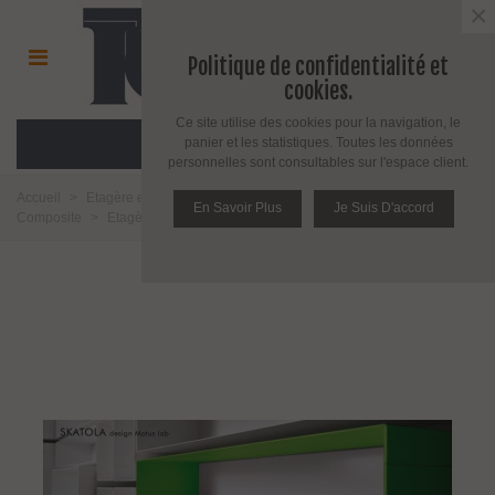
×
Politique de confidentialité et
cookies.
Ce site utilise des cookies pour la navigation, le
MENU
panier et les statistiques. Toutes les données
personnelles sont consultables sur l'espace client.
Accueil
>
Etagère et support pour étagère
>
Etagère en Acier Bois et
En Savoir Plus
Je Suis D'accord
Composite
>
Etagère murale Skatola par Motusmentis