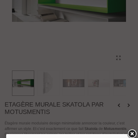
ETAGÈRE MURALE SKATOLA PAR
MOTUSMENTIS
Étagère murale modulaire design minimaliste annoncer la couleur, c’est
affirmer un style. Et c’est exactement ce que fait
Skatola
de
Motusmentis
.
Choisissez librement les coloris, les tailles et les solutions d’installation pour