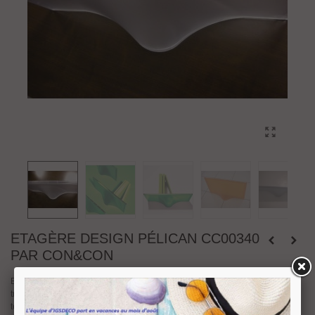
ETAGÈRE DESIGN PÉLICAN CC00340
PAR CON&CON
Etagère design série Pélican CC00340 par Con&Con en polycarbonate
translucide. Idéal pour les pièces d'eau, nous vous la proposons en quatre
teintes, orange, bleu, vert et blanc. Dimensions : longueur 450 mm, hauteur