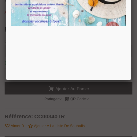
80 mm et largeur 250 mm.
Attention : dernières pièces disponibles.
82,88 €
TTC
Couleur
En stock
1 Produits
-
+
Ajouter Au Panier
Partager
QR Code
Référence:
CC00340TR
Aimer
0
Ajouter À La Liste De Souhaits