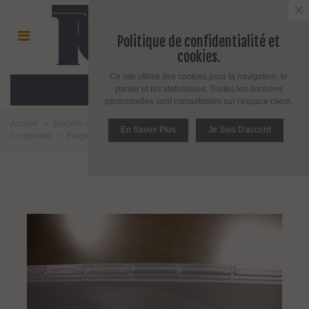
×
Politique de confidentialité et
cookies.
Ce site utilise des cookies pour la navigation, le
MENU
panier et les statistiques. Toutes les données
personnelles sont consultables sur l'espace client.
Accueil
>
Etagère et support pour étagère
>
Etagère en Acier Bois et
En Savoir Plus
Je Suis D'accord
Composite
>
Etagère design Pélican CC00340 par Con&Con