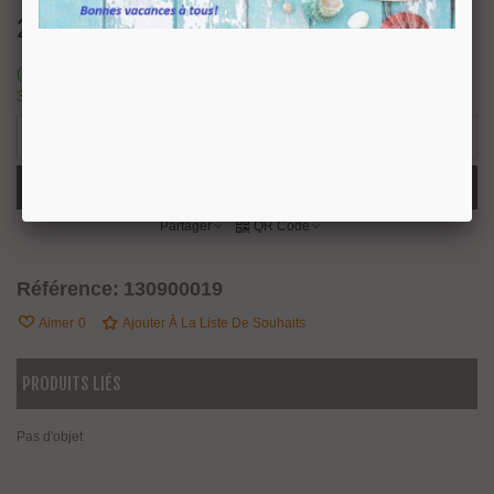
25,13 €
TTC
(mètres) en stock, nous prévoyons une expédition sous 24/48h.
378 Produits
-
+
Ajouter Au Panier
Partager
QR Code
Référence:
130900019
Aimer
0
Ajouter À La Liste De Souhaits
PRODUITS LIÉS
Pas d'objet