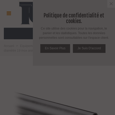
×
Politique de confidentialité et
cookies.
Ce site utilise des cookies pour la navigation, le
MENU
panier et les statistiques. Toutes les données
personnelles sont consultables sur l'espace client.
Accueil
>
Equipement Penderie et Placard
>
Tube de penderie
>
Tube
En Savoir Plus
Je Suis D'accord
diamètre 19 inox aisi 304 épaisseur 1 mm