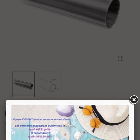
TUBE DIAMÈTRE 19 INOX AISI 304
ÉPAISSEUR 1 MM
Tube en inox brossé diamètre 19 mm. Épaisseur 1 mm. Découpé selon vos
dimensions.