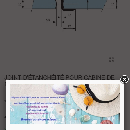
JOINT D'ÉTANCHÉITÉ POUR CABINE DE
DOUCHE EN VERRE
Joint d'étanchéité pour cabine de douche en verre. Longueur 2,2m,
épaisseur verre 10mm
45,01 €
TTC
en stock : expédition sous 24/48 heures.
1 Article