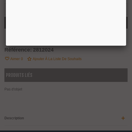
-
+
Ajouter Au Panier
Partager
QR Code
Référence:
2812024
Aimer
0
Ajouter À La Liste De Souhaits
PRODUITS LIÉS
Pas d'objet
Description