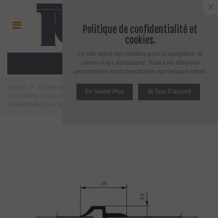
×
Politique de confidentialité et
cookies.
Ce site utilise des cookies pour la navigation, le
MENU
panier et les statistiques. Toutes les données
personnelles sont consultables sur l'espace client.
Accueil
>
Equipement pour l'agencement du verre
>
Joint d'étanchéité
En Savoir Plus
Je Suis D'accord
pour cabine de douche
>
Verre épaisseur 10 à 12 mm
>
Joint
d'étanchéité pour cabine de douche en verre