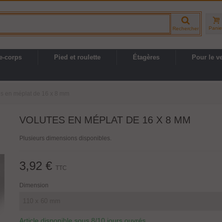
Panie
Rechercher
e-corps
Pied et roulette
Étagères
Pour le v
es en méplat de 16 x 8 mm
VOLUTES EN MÉPLAT DE 16 X 8 MM
Plusieurs dimensions disponibles.
3,92 €
TTC
Dimension
Article disponible sous 8/10 jours ouvrés.