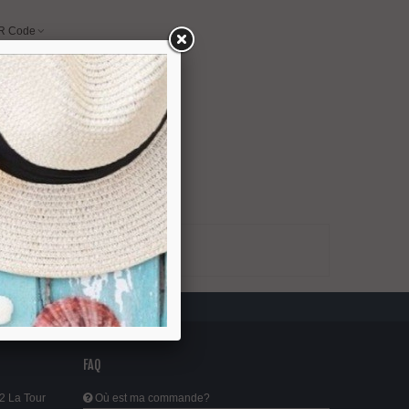
R Code
FAQ
2 La Tour
Où est ma commande?