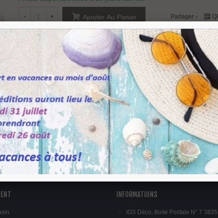
-
+
Partager
Q
Ajouter Au Panier
Référence:
C1104
Aimer
0
Ajouter À La Liste De Souhaits
sur les faces.
IENT
INFORMATIONS
asin
IGS Déco, Boite Postale N° 7 3835