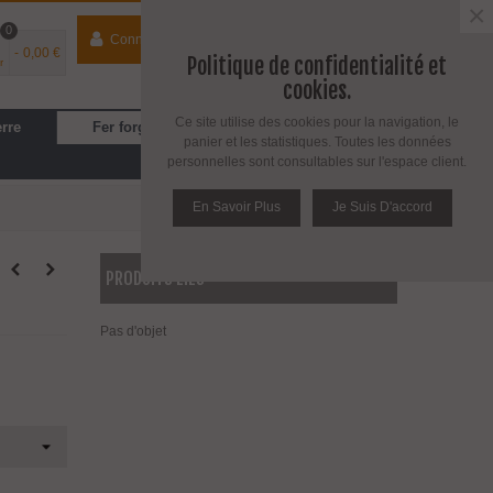
×
0
Connecter
contact
04 74 33 40 41
-
0,00 €
Politique de confidentialité et
r
Espace PRO
/
Avantages PRO
cookies.
Ce site utilise des cookies pour la navigation, le
erre
Fer forgé
Cuisine, SDB
panier et les statistiques. Toutes les données
personnelles sont consultables sur l'espace client.
En Savoir Plus
Je Suis D'accord
PRODUITS LIÉS
Pas d'objet