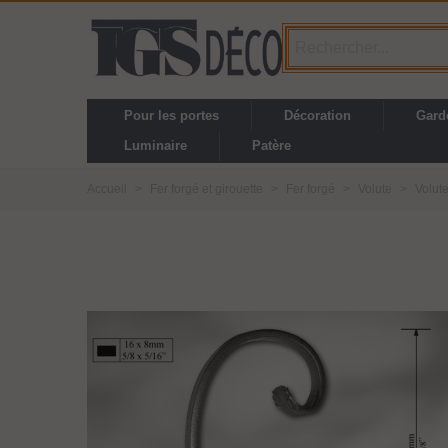
Pour les portes
Décoration
Gard
Luminaire
Patère
Accueil
>
Fer forgé et girouette
>
Fer forgé
>
Volute
>
Volut