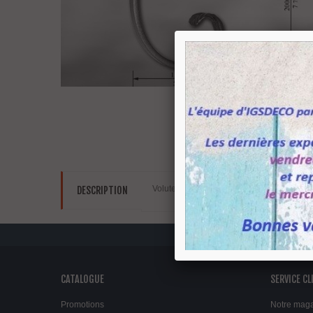
Volutes forgées à chaud avec une gravure 
DESCRIPTION
CATALOGUE
SERVICE CL
Promotions
Notre mag