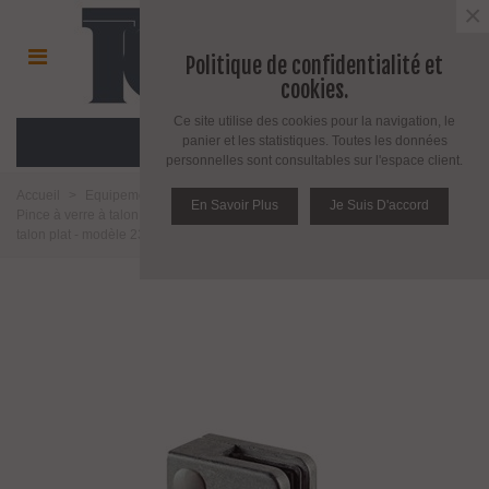
×
Politique de confidentialité et
cookies.
Ce site utilise des cookies pour la navigation, le
MENU
panier et les statistiques. Toutes les données
personnelles sont consultables sur l'espace client.
Accueil
>
Equipement pour l'agencement du verre
>
Pince à verre
>
En Savoir Plus
Je Suis D'accord
Pince à verre à talon plat
>
Modèle 23
>
Zamak brut
>
Pince a verre à
talon plat - modèle 23 - Zamak brut