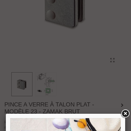
PINCE A VERRE À TALON PLAT -
MODÈLE 23 - ZAMAK BRUT
Pince à verre
série 23
à talon plat en
zamack brut
. Dimensions : hauteur 30
mm, longueur 30 mm.