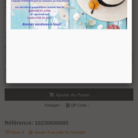
Livrée avec deux joints pour verre sécurit d’épaisseur
6 mm ou 8 mm
mais
aussi pour du
verre
feuilleté d’épaisseur 6.76 mm ou 8.76 mm
.
14,52 €
TTC
Epaisseur verre
en stock : expédition sous 24/48 heures.
14 Produits
-
+
Ajouter Au Panier
Partager
QR Code
Référence:
10230600000
Aimer
0
Ajouter À La Liste De Souhaits