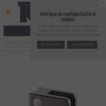
×
Politique de confidentialité et
cookies.
Ce site utilise des cookies pour la navigation, le
MENU
panier et les statistiques. Toutes les données
personnelles sont consultables sur l'espace client.
Accueil
>
Equipement pour l'agencement du verre
>
Pince à verre
>
En Savoir Plus
Je Suis D'accord
Pince à verre montage sur tube rond
>
Modèle 21
>
Zamak effet inox
brossé
>
Pince à verre pour tube - modèle 21 - Zamak effet inox brossé