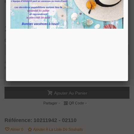
finition de la pince.
14,26 €
TTC
Caractéristique
article en stock, nous prévoyons une expédition sous 24/48
heures.
638 Produits
-
+
Ajouter Au Panier
Partager
QR Code
Référence:
10211942 - 02110
Aimer
0
Ajouter À La Liste De Souhaits