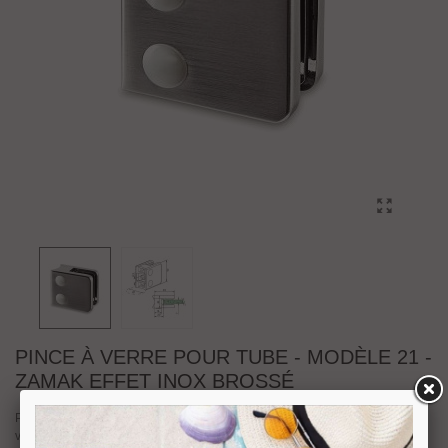
PINCE À VERRE POUR TUBE - MODÈLE 21 -
ZAMAK EFFET INOX BROSSÉ
Pince à verre pour tube en Zamack effet inox brossé. Livrée avec joints pour
verre. Sans encoche sur le verre. Visserie inox et cache tête de vis dans la