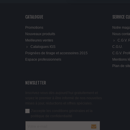
CATALOGUE
SERVICE CL
Promotions
Notre mag
Nouveaux produits
Nous conta
Meilleures ventes
C.G.V.
Catalogues IGS
C.G.U.
Poignées de tirage et accessoires 2015
C.G.V. Pro
Espace professionnels
Mentions l
Plan de sit
NEWSLETTER
Inscrivez-vous dès aujourd’hui gratuitement et
soyez le premier à être informé de nos nouvelles
mises à jour, réductions et offres spéciales.
J'accepte les conditions générales et la
politique de confidentialité