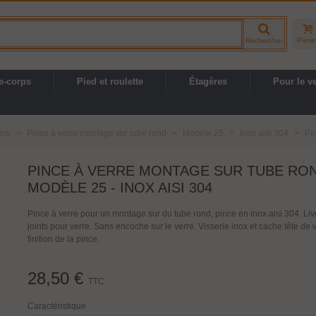
Panie
Rechercher
e-corps
Pied et roulette
Étagères
Pour le v
rre
>
Pince à verre montage sur tube rond
>
Modèle 25
>
Inox aisi 304
>
Pi
PINCE À VERRE MONTAGE SUR TUBE RON
MODÈLE 25 - INOX AISI 304
Pince à verre pour un montage sur du tube rond, pince en inox aisi 304. Li
joints pour verre. Sans encoche sur le verre. Visserie inox et cache tête de 
finition de la pince.
28,50 €
TTC
Caractéristique