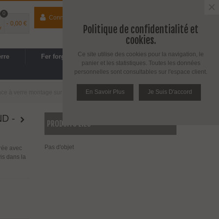
×
0
Connecter
contact
04 74 33 40 41
-
0,00 €
Politique de confidentialité et
r
Espace PRO
/
Avantages PRO
cookies.
Ce site utilise des cookies pour la navigation, le
erre
Fer forgé
Cuisine, SDB
panier et les statistiques. Toutes les données
personnelles sont consultables sur l'espace client.
En Savoir Plus
Je Suis D'accord
nce à verre montage sur tube rond - modèle 25 - inox aisi 304
D -
PRODUITS LIÉS
Pas d'objet
vrée avec
vis dans la