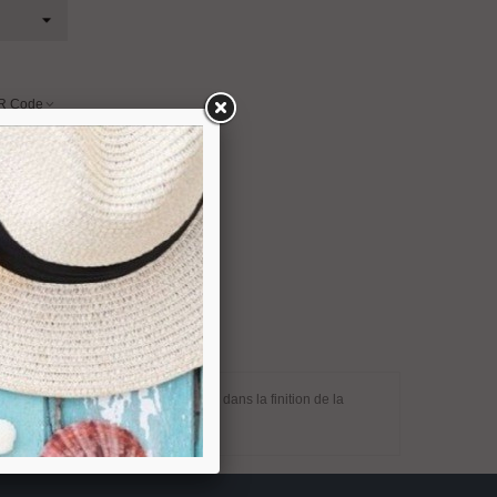
R Code
. Visserie inox et cache tête de vis dans la finition de la