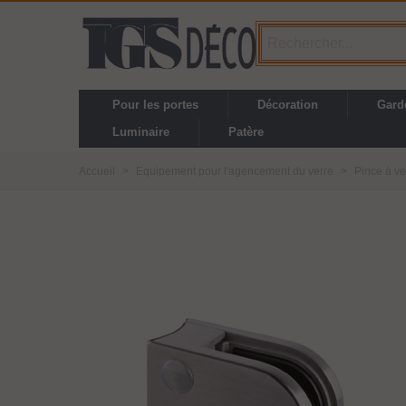
Pour les portes
Décoration
Gard
Luminaire
Patère
Accueil
>
Equipement pour l'agencement du verre
>
Pince à ve