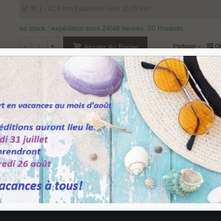
en stock : expédition sous 24/48 heures.
20 Produits
-
+
Partager
Q
Ajouter Au Panier
Référence:
12251103812
Aimer
0
Ajouter À La Liste De Souhaits
ond, pince en inox aisi 304. Livrée avec joints pour verre. Sans encoche sur le verre