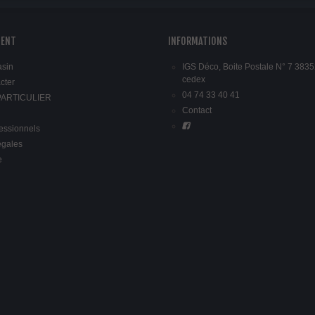
IENT
INFORMATIONS
asin
IGS Déco, Boite Postale N° 7 3835
cedex
cter
04 74 33 40 41
 PARTICULIER
Contact
fessionnels
égales
e