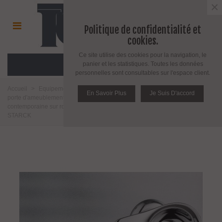
×
Politique de confidentialité et
cookies.
Ce site utilise des cookies pour la navigation, le
MENU
panier et les statistiques. Toutes les données
personnelles sont consultables sur l'espace client.
Accueil
>
Equipement pour porte d'intérieur et d'extérieur
>
Poignée de
En Savoir Plus
Je Suis D'accord
porte d'ameublement et fenêtre
>
Poignée de porte
>
Poignée
contemporaine sur rosace ou plaque
>
Poignée de porte SESAMO by
STARCK