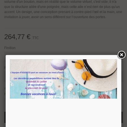
volume d'un bouton, mais en réalité que le volume virtuel, c'est vide; il n'a
que la structure ailée d'une poignée, mais cette aile n’est rien de plus qu'un
accent. Un design, une conception prenant à contre-pied l'œil et la main, une
invitation à jouer, avoir un sens différent sur l’ouverture des portes.
264,77 €
TTC
Finition
Fonction
article en stock, nous prévoyons une expédition sous 24/48
heures.
6 Produits
-
+
Ajouter Au Panier