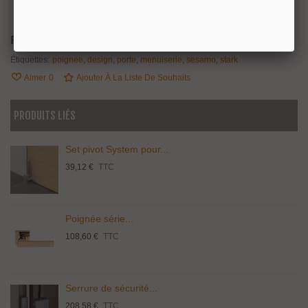
Partager
QR Code
Référence:
K00S90SL
Étiquettes:
poignee
,
design
,
porte
,
menuiserie
,
sesamo
,
stark
Aimer
0
Ajouter À La Liste De Souhaits
PRODUITS LIÉS
Set pivot System pour...
39,12 €
TTC
Poignée série...
108,60 €
TTC
Serrure de sécurité...
208,58 €
TTC