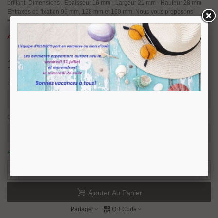
brillant. Dimensions : Epaisseur 16 mm - Largeur 21 mm - Hauteur 28 mm.
Entraxes de fixation 96 mm, 128 mm et 160 mm. Nous vous proposons
également dans la même série un bouton de meuble.
Attention, dernières pièces disponibles.
17,87 €
TTC
Entraxe et longueur
Couleur
en stock : expédition sous 24/48 heures.
20 Produits
-
+
Ajouter Au Panier
Partager
QR Code