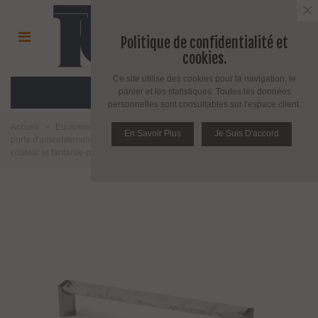
×
Politique de confidentialité et
cookies.
Ce site utilise des cookies pour la navigation, le
MENU
panier et les statistiques. Toutes les données
personnelles sont consultables sur l'espace client.
Accueil
>
Equipement pour porte d'intérieur et d'extérieur
>
Poignée de
En Savoir Plus
Je Suis D'accord
porte d'ameublement et fenêtre
>
Poignée d'ameublement
>
Poignées
couleur et fantaisie pour meuble
>
Poignée série Triangle 0023 par Viefe