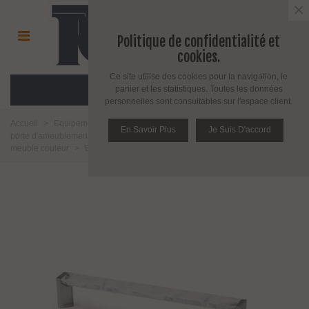
×
Politique de confidentialité et
cookies.
Ce site utilise des cookies pour la navigation, le
MENU
panier et les statistiques. Toutes les données
personnelles sont consultables sur l'espace client.
Accueil
>
Equipement pour porte d'intérieur et d'extérieur
>
Poignée de
En Savoir Plus
Je Suis D'accord
porte d'ameublement et fenêtre
>
Bouton d'ameublement
>
Bouton de
meuble couleur
>
Bouton de meuble série Triangle 0023 par Viefe