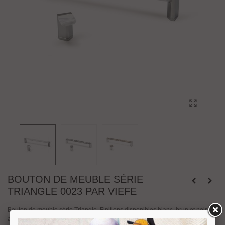
BOUTON DE MEUBLE SÉRIE
TRIANGLE 0023 PAR VIEFE
Bouton de meuble série Triangle. Finitions disponibles blanc, brun et noir
avec base en métal chromé brillant.