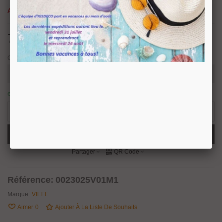
Attention, dernières pièces disponibles.
7,47 €
TTC
Couleur
en stock : expédition sous 24/48 heures.
17 Produits
-
+
Ajouter Au Panier
Partager
QR Code
Référence:
0023025V01M1
Marque:
VIEFE
Aimer
0
Ajouter À La Liste De Souhaits