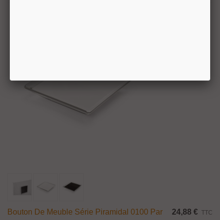
Bouton De Meuble Série Piramidal 0100 Par
24,88 €
TTC