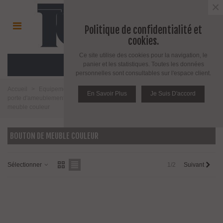
×
Politique de confidentialité et
cookies.
Ce site utilise des cookies pour la navigation, le
MENU
panier et les statistiques. Toutes les données
personnelles sont consultables sur l'espace client.
Accueil
>
Equipement pour porte d'intérieur et d'extérieur
>
Poignée de
En Savoir Plus
Je Suis D'accord
porte d'ameublement et fenêtre
>
Bouton d'ameublement
>
Bouton de
meuble couleur
BOUTON DE MEUBLE COULEUR
Sélectionner
1/2
Suivant