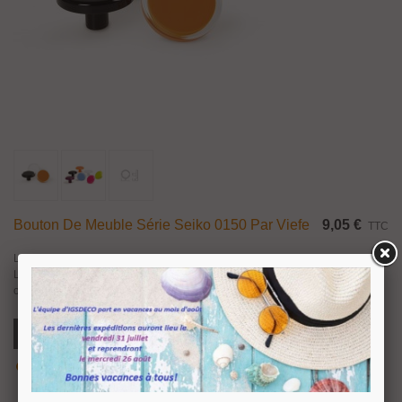
Bouton De Meuble Série Seiko 0150 Par Viefe
9,05 €
TTC
Les boutons Seiko reposent sur la philosophie du « moins c’est plus ».
Légers et fonctionnels, ils arborent des couleurs vives (vert acidulé, violet,
orange, rose, bleu, blanc, noir) bordées d’un liseré transparent....
Ajouter Au Panier
Aperçu