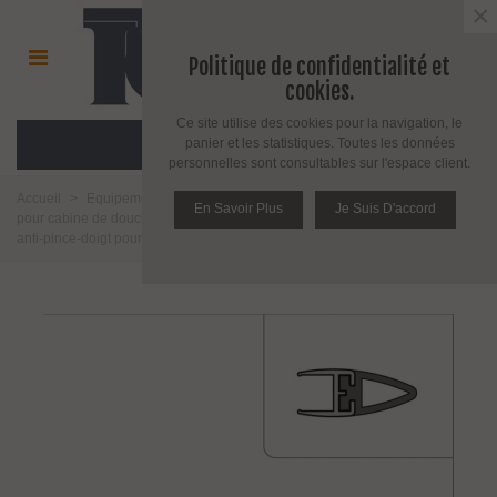
×
Politique de confidentialité et
cookies.
Ce site utilise des cookies pour la navigation, le
MENU
panier et les statistiques. Toutes les données
personnelles sont consultables sur l'espace client.
Accueil
>
Equipement pour l'agencement du verre
>
Joint d'étanchéité
En Savoir Plus
Je Suis D'accord
pour cabine de douche
>
Profil de connexion pour panneau verre
>
Profil
anti-pince-doigt pour porte en verre