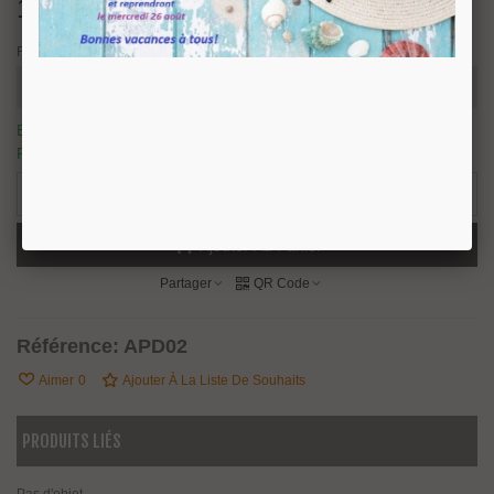
124,92 €
TTC
Finition
En stock, nous prévoyons une expédition sous 24/48H.
18
Produits
-
+
Ajouter Au Panier
Partager
QR Code
Référence:
APD02
Aimer
0
Ajouter À La Liste De Souhaits
PRODUITS LIÉS