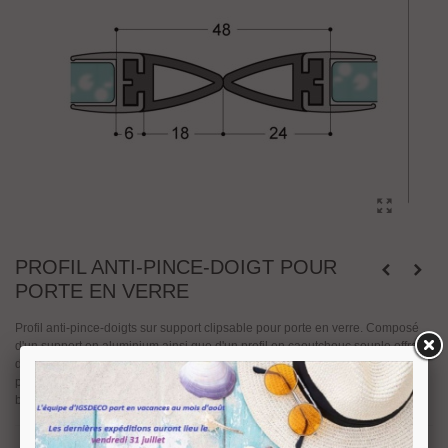
PROFIL ANTI-PINCE-DOIGT POUR
PORTE EN VERRE
Profil anti-pince-doigts sur support clipsable pour porte en verre. Composé
d'un support en aluminium ainsi que d'un profil en caoutchouc souple offrant
deux fonctions. Une fonction classique d'étanchéité à l'air. Une fonction anti-
pince-doigts afin d'éviter les incidents lors des ouvertures et fermetures
brutales.