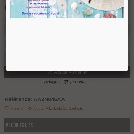
61,10 €
TTC
Couleur
article en stock, nous prévoyons une expédition sous 24/48
heures.
4 Produits
-
+
Ajouter Au Panier
Partager
QR Code
Référence:
AA3N045AA
Aimer
0
Ajouter À La Liste De Souhaits
PRODUITS LIÉS