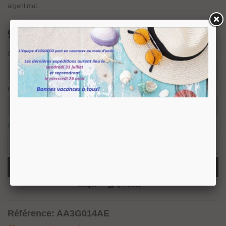
argent mat.
9,73 €
TTC
Couleur
Largeur
Article disponible sous 8/10 jours ouvrés.
0 Produits
-
+
Ajouter Au Panier
Partager
QR Code
Référence:
AA3G014AE