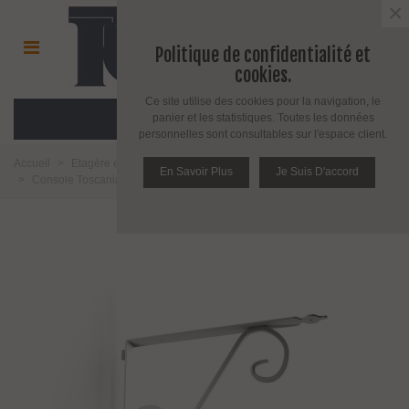
×
Politique de confidentialité et
cookies.
Ce site utilise des cookies pour la navigation, le
MENU
panier et les statistiques. Toutes les données
personnelles sont consultables sur l'espace client.
Accueil
>
Etagère et support pour étagère
>
Support pour étagère en bois
En Savoir Plus
Je Suis D'accord
>
Console Toscania pour crémaillère double par Bolis Italia