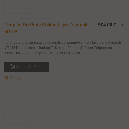
Poignée Droite En Laiton Massif Ligne
689,47 €
TTC
Venezia Pour Porte Palière
Poignée droite sur rosaces décoratives, poignée simple face ligne Venezia.
Longueur 680 mm, entraxe 532 mm.Poignée en laiton massif, finition bronze
yester, vieux fer ou PVD doré brillant.
Ajouter Au Panier
Aperçu