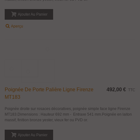
Poignée De Porte Palière Ligne Colosseo
612,00 €
TTC
MT160
Poignée droite sur rosaces décoratives, poignée simple face ligne Colosseo
MT160.Dimensions : Hauteur 895 mm - Entraxe 716 mm.Poignée en laiton
massif, finition bronze yester, vieux fer ou PVD or.
Ajouter Au Panier
Aperçu