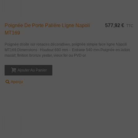
Poignée De Porte Palière Ligne Pantheon
552,00 €
TTC
MT255
Poignée droite sur rosaces décoratives, poignée simple face ligne Pantheon
MT255.Dimensions : Hauteur 814 mm - Entraxe 656 mm.Poignée en laiton
massif, finition bronze yester, vieux fer ou PVD or.
Ajouter Au Panier
Aperçu