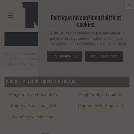
×
Politique de confidentialité et
cookies.
Ce site utilise des cookies pour la navigation, le
MENU
panier et les statistiques. Toutes les données
personnelles sont consultables sur l'espace client.
Accueil
>
Equipement pour porte d'intérieur et d'extérieur
>
Poignée de
En Savoir Plus
Je Suis D'accord
porte d'ameublement et fenêtre
>
Poignée de porte
>
Poignée style sur
rosace ou plaque
POIGNÉE STYLE SUR ROSACE OU PLAQUE
Poignée Style Louis XIV /
Poignée Style Louis XV
Régence
Poignée Style Louis XVI
Poignée style Empire et
restauration
Poignée style classique