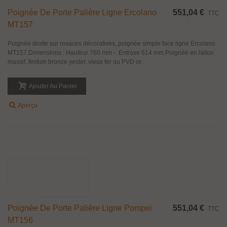
Poignée Droite En Laiton Massif Ligne
670,66 €
TTC
Murano Pour Porte Palière
Poignée droite sur rosaces décoratives, poignée simple face ligne Murano
MT126.Dimensions : Hauteur 430 mm - Entraxe 282 mm.Poignée en laiton
massif, finition bronze yester, vieux fer ou PVD or.
Ajouter Au Panier