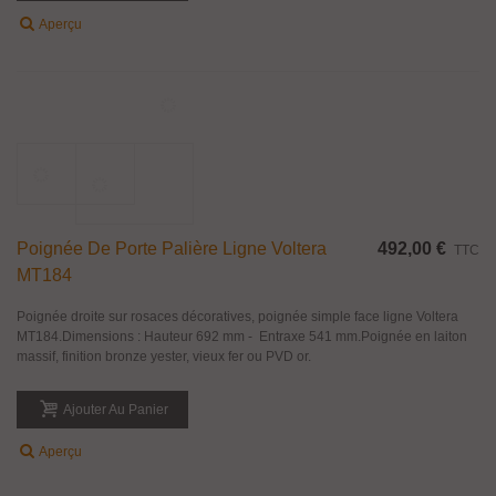
Poignée De Porte Palière Ligne Paestum
456,00 €
TTC
MT159
Poignée droite sur rosaces décoratives, poignée simple face ligne Paestum
MT159.Dimensions : Hauteur 545 mm - Entraxe 373 mm.Poignée en laiton
massif, finition bronze yester, vieux fer ou PVD or.
Ajouter Au Panier
Aperçu