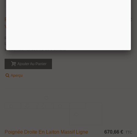
Poignée Coudée En Laiton Massif Ligne
147,28 €
TTC
Caribe Pour Porte Palière