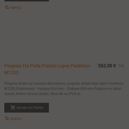
Poignée Droite En Laiton Massif Ligne
571,20 €
TTC
Ducale Pour Porte Palière
Poignée droite sur rosaces décoratives, poignée simple face ligne Ducale.
Longueur 585 mm, entraxe 436 mm.Poignée en laiton massif, finition bronze
yester, vieux fer ou PVD or.