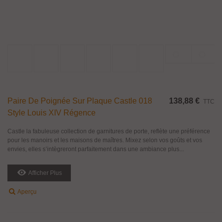
Paire De Poignée Sur Plaque Castle 018
138,88 €
TTC
Style Louis XIV Régence
Castle la fabuleuse collection de garnitures de porte, reflète une préférence
pour les manoirs et les maisons de maîtres. Mixez selon vos goûts et vos
envies, elles s’intègreront parfaitement dans une ambiance plus...
Afficher Plus
Aperçu