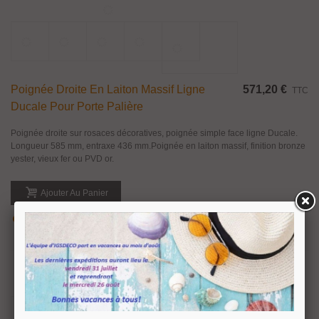
Rupture de stock
Poignée Déportée En Laiton Massif Ligne
212,35 €
TTC
Liberty Pour Porte Palière
Poignée déportée sur rosaces décoratives, poignée simple face ligne Liberty.
Hauteur avec rosaces 295 mm, entraxe 245 mm. Poignée en laiton massif,
finition bronze yester.
Afficher Plus
Aperçu