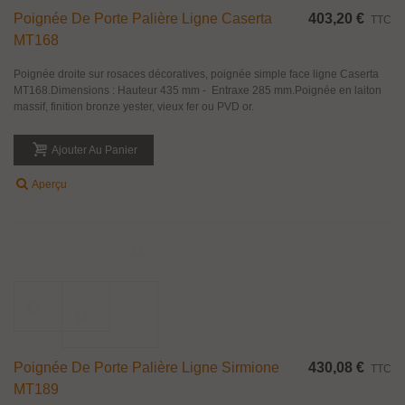
Poignée De Porte Palière Ligne Roma
360,00 €
TTC
MT154
Poignée droite sur rosaces décoratives, poignée simple face ligne Roma
MT154.Dimensions : Hauteur 490 mm - Entraxe 320 mm.Poignée en laiton
massif, finition bronze yester, vieux fer ou PVD or.
Ajouter Au Panier
Aperçu