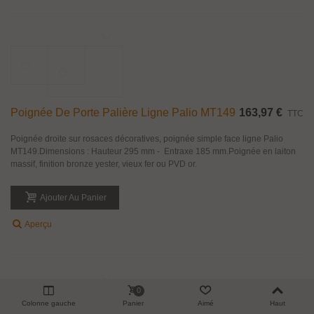
Poignée De Porte Palière Ligne Ercolano
551,04 €
TTC
MT157
Poignée droite sur rosaces décoratives, poignée simple face ligne Ercolano
MT157.Dimensions : Hauteur 760 mm - Entraxe 614 mm.Poignée en laiton
massif, finition bronze yester, vieux fer ou PVD or.
Ajouter Au Panier
Aperçu
0
Colonne gauche
Panier
Aimé
Haut