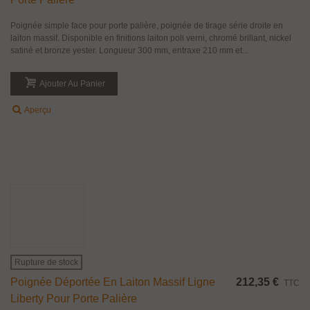
Poignée De Porte Minima MN12 Dnd Martinelli
82,88 €
TTC
MINIMA une poignée en zamack. Design par dnd Martinelli lab. La
poignée béquille minima est disponible dans les finitions : Chrome brillant et
chrome satiné, chrome brillant et blanc ainsi que chrome brillant et...
Afficher Plus
Aperçu