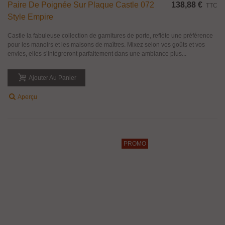
Paire De Poignée Sur Plaque Castle 072
138,88 €
TTC
Style Empire
Castle la fabuleuse collection de garnitures de porte, reflète une préférence
pour les manoirs et les maisons de maîtres. Mixez selon vos goûts et vos
envies, elles s’intègreront parfaitement dans une ambiance plus...
Ajouter Au Panier
Aperçu
PROMO