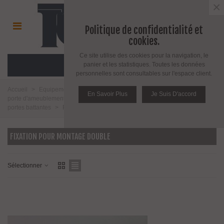
×
Politique de confidentialité et
cookies.
Ce site utilise des cookies pour la navigation, le
MENU
panier et les statistiques. Toutes les données
personnelles sont consultables sur l'espace client.
Accueil
>
Equipement pour porte d'intérieur et d'extérieur
>
Poignée de
En Savoir Plus
Je Suis D'accord
porte d'ameublement et fenêtre
>
Poignée de porte
>
Poignées pour
portes battantes
>
Fixation pour montage double
FIXATION POUR MONTAGE DOUBLE
Sélectionner