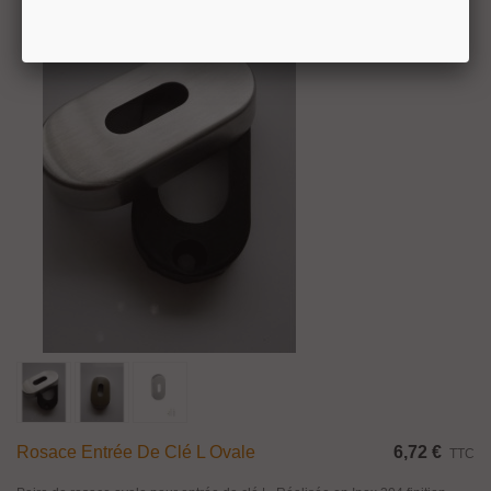
Rosace Entrée De Clé L Ovale
6,72 €
TTC