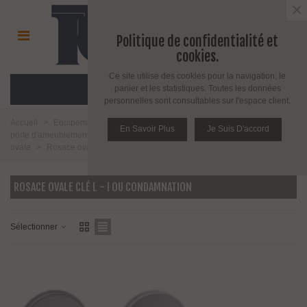
×
Politique de confidentialité et
cookies.
Ce site utilise des cookies pour la navigation, le
MENU
panier et les statistiques. Toutes les données
personnelles sont consultables sur l'espace client.
Accueil
>
Equipement pour porte d'intérieur et d'extérieur
>
Poignée de
En Savoir Plus
Je Suis D'accord
porte d'ameublement et fenêtre
>
Poignée de porte
>
Poignée sur rosace
ovale
>
Rosace ovale clé L - I ou condamnation
ROSACE OVALE CLÉ L - I OU CONDAMNATION
Sélectionner