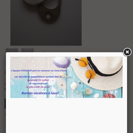
Rosace Entrée De Clé I Ovale
10,09 €
TTC
Paire de rosace ovale en inox pour entrée de clé I. Rosace en inox aisi304
finition brossé. Épaisseur de la rosace 4 mm.
Ajouter Au Panier
Aperçu