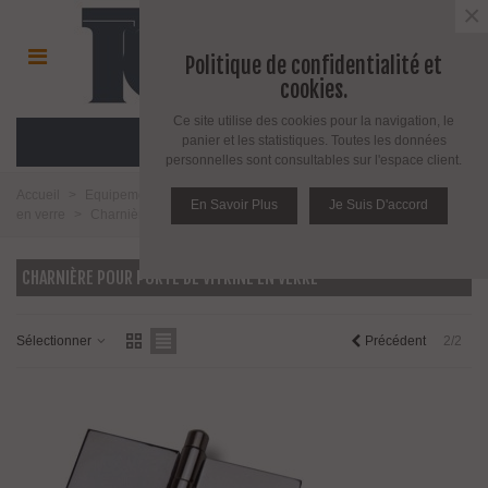
×
Politique de confidentialité et
cookies.
Ce site utilise des cookies pour la navigation, le
MENU
panier et les statistiques. Toutes les données
personnelles sont consultables sur l'espace client.
Accueil
>
Equipement pour l'agencement du verre
>
Charnière pour porte
En Savoir Plus
Je Suis D'accord
en verre
>
Charnière pour porte de vitrine en verre
CHARNIÈRE POUR PORTE DE VITRINE EN VERRE
Sélectionner
Précédent
2/2