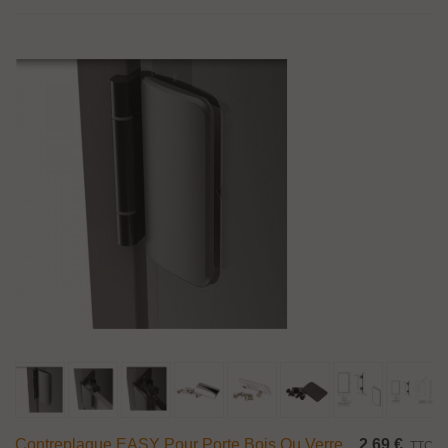
Contreplaque EASY Pour Porte Bois Ou Verre
2,69 €
TTC