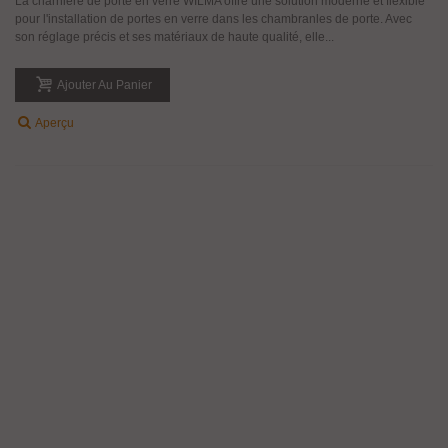
La charnière de porte en verre WILMA offre une solution moderne et flexible
pour l'installation de portes en verre dans les chambranles de porte. Avec
son réglage précis et ses matériaux de haute qualité, elle...
Ajouter Au Panier
Aperçu