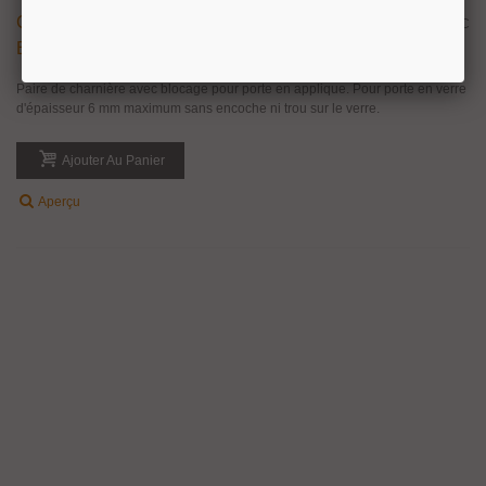
Charnière En Applique Pour Porte De Vitrine
24,19 €
TTC
En Verre
Paire de charnière avec blocage pour porte en applique. Pour porte en verre
d'épaisseur 6 mm maximum sans encoche ni trou sur le verre.
Ajouter Au Panier
Aperçu