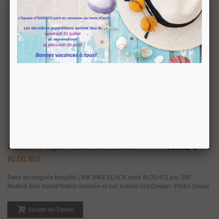
Paire De Poignée LINK BIKE BLACK
130,82 €
TTC
IN.00.401
Paire de poignée béquille LINK BIKE BLACK série IN.00.401 par JNF.
Matière Inox massif finition brossée et cuir naturel noir.Design : Pedro Sousa
Ajouter Au Panier