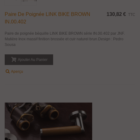
Paire De Poignée LINK BIKE BROWN
130,82 €
TTC
IN.00.402
Paire de poignée béquille LINK BIKE BROWN série IN.00.402 par JNF.
Matière Inox massif finition brossée et cuir naturel brun.Design : Pedro
Sousa
Ajouter Au Panier
Aperçu