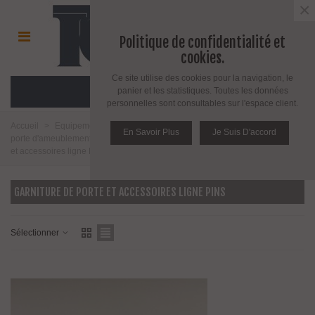
×
Politique de confidentialité et
cookies.
Ce site utilise des cookies pour la navigation, le
MENU
panier et les statistiques. Toutes les données
personnelles sont consultables sur l'espace client.
Accueil
>
Equipement pour porte d'intérieur et d'extérieur
>
Poignée de
En Savoir Plus
Je Suis D'accord
porte d'ameublement et fenêtre
>
Poignée de porte
>
Garniture de porte
et accessoires ligne Pins
GARNITURE DE PORTE ET ACCESSOIRES LIGNE PINS
Sélectionner