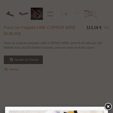
Paire De Poignée LINK COPPER WIRE
113,16 €
TTC
IN.00.406
Paire de poignée béquille LINK COPPER WIRE série IN.00.406 par JNF.
Matière Inox aisi304 finition brossée, prise de main en fil de cuivre.
Ajouter Au Panier
Aperçu