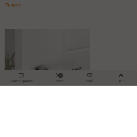
Aperçu
0
Colonne gauche
Panier
Aimé
Haut